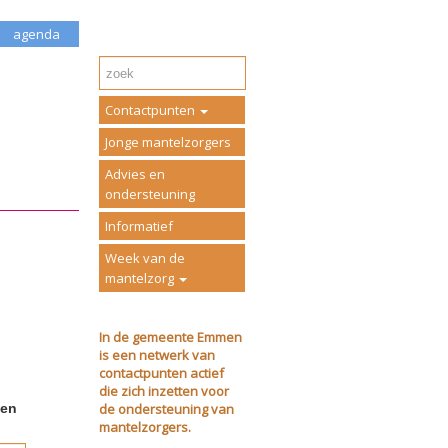
agenda
Contactpunten
Jonge mantelzorgers
Advies en
ondersteuning
Informatief
Week van de
mantelzorg
In de gemeente Emmen
is een netwerk van
contactpunten actief
die zich inzetten voor
de ondersteuning van
ven
mantelzorgers.