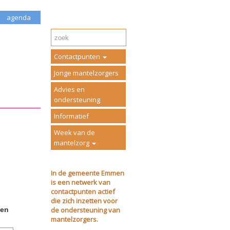
agenda
Contactpunten
Jonge mantelzorgers
Advies en
ondersteuning
Informatief
Week van de
mantelzorg
In de gemeente Emmen
is een netwerk van
contactpunten actief
die zich inzetten voor
de ondersteuning van
ven
mantelzorgers.