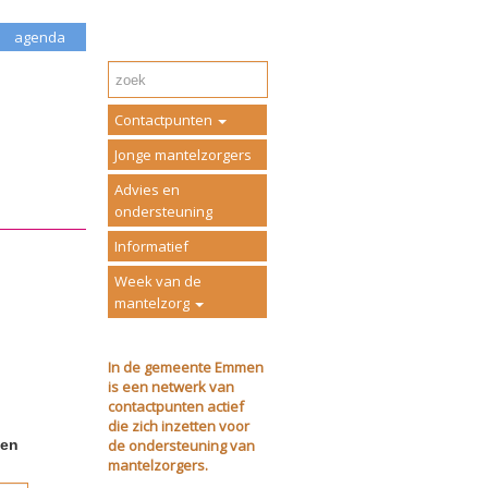
agenda
Contactpunten
Jonge mantelzorgers
Advies en
ondersteuning
Informatief
Week van de
mantelzorg
In de gemeente Emmen
is een netwerk van
contactpunten actief
die zich inzetten voor
de ondersteuning van
ven
mantelzorgers.