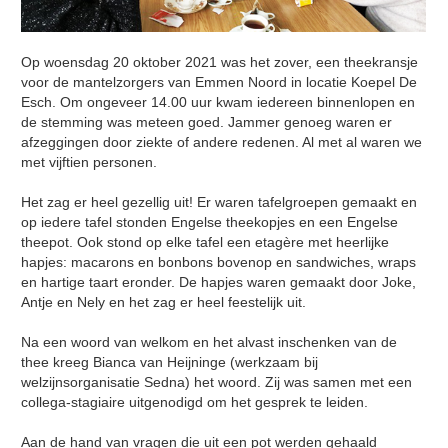
Op woensdag 20 oktober 2021 was het zover, een theekransje
voor de mantelzorgers van Emmen Noord in locatie Koepel De
Esch. Om ongeveer 14.00 uur kwam iedereen binnenlopen en
de stemming was meteen goed. Jammer genoeg waren er
afzeggingen door ziekte of andere redenen. Al met al waren we
met vijftien personen.
Het zag er heel gezellig uit! Er waren tafelgroepen gemaakt en
op iedere tafel stonden Engelse theekopjes en een Engelse
theepot. Ook stond op elke tafel een etagère met heerlijke
hapjes: macarons en bonbons bovenop en sandwiches, wraps
en hartige taart eronder. De hapjes waren gemaakt door Joke,
Antje en Nely en het zag er heel feestelijk uit.
Na een woord van welkom en het alvast inschenken van de
thee kreeg Bianca van Heijninge (werkzaam bij
welzijnsorganisatie Sedna) het woord. Zij was samen met een
collega-stagiaire uitgenodigd om het gesprek te leiden.
Aan de hand van vragen die uit een pot werden gehaald