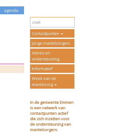
agenda
Contactpunten
Jonge mantelzorgers
Advies en
ondersteuning
Informatief
Week van de
mantelzorg
In de gemeente Emmen
is een netwerk van
contactpunten actief
die zich inzetten voor
de ondersteuning van
mantelzorgers.