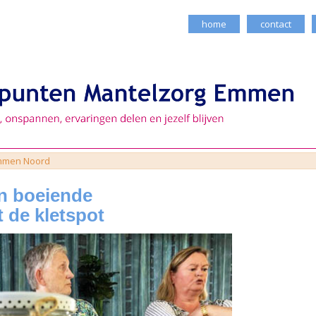
home
contact
mmen Noord
n boeiende
 de kletspot