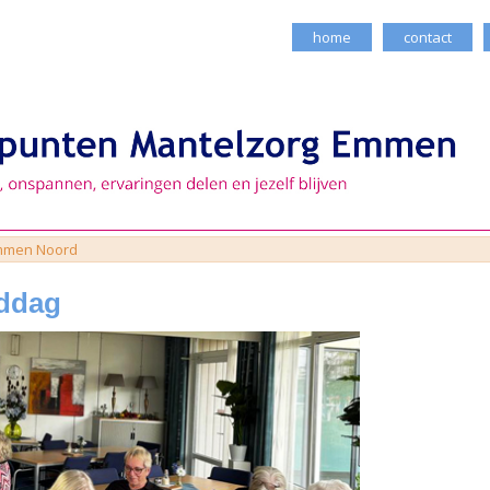
home
contact
mmen Noord
iddag