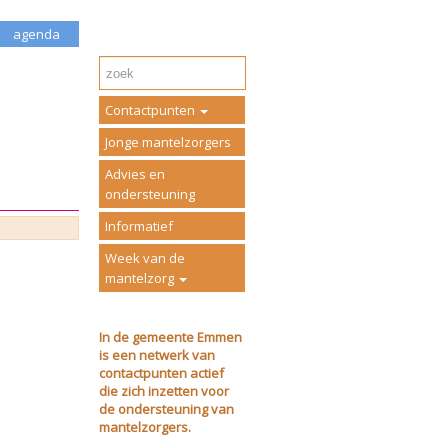
agenda
Contactpunten
Jonge mantelzorgers
Advies en
ondersteuning
Informatief
Week van de
mantelzorg
In de gemeente Emmen
is een netwerk van
contactpunten actief
die zich inzetten voor
de ondersteuning van
mantelzorgers.