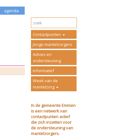
agenda
Contactpunten
Jonge mantelzorgers
Advies en
ondersteuning
Informatief
Week van de
mantelzorg
In de gemeente Emmen
is een netwerk van
contactpunten actief
die zich inzetten voor
de ondersteuning van
mantelzorgers.