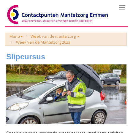
Toggl
navig
Menu
Week van de mantelzorg
Week van de Mantelzorg 2023
Slipcursus
Speciaal voor de werkende mantelzorgers werd deze activiteit