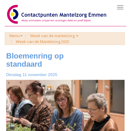
Toggl
navig
Menu
Week van de mantelzorg
Week van de Mantelzorg 2025
Bloemenring op
standaard
Dinsdag 11 november 2025