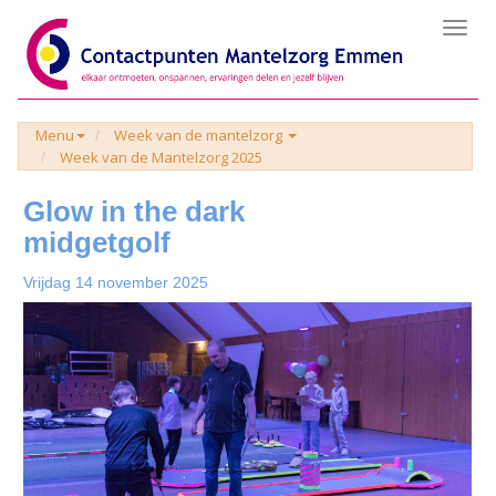
Toggl
navig
Menu
Week van de mantelzorg
Week van de Mantelzorg 2025
Glow in the dark
midgetgolf
Vrijdag 14 november 2025